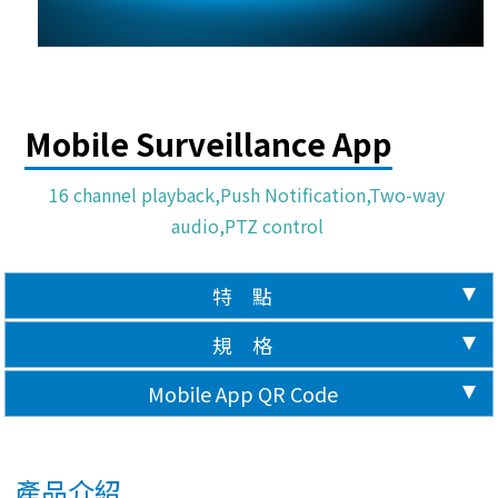
Mobile Surveillance App
16 channel playback,Push Notification,Two-way
audio,PTZ control
特 點
規 格
Mobile App QR Code
產品介紹