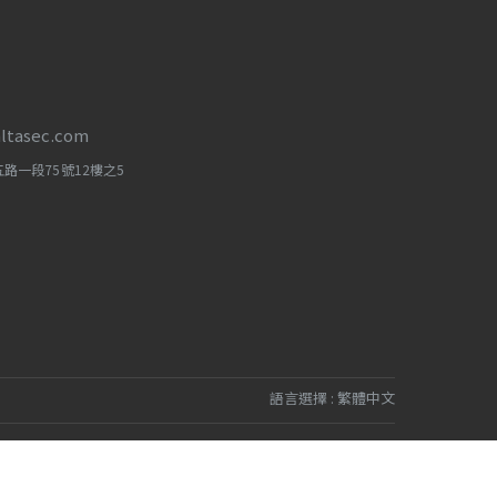
altasec.com
路一段75號12樓之5
語言選擇 :
繁體中文