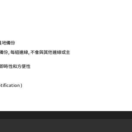
異地備份
份, 每組連線, 不會與其他連線或主
監控的即時性和方便性
cation )