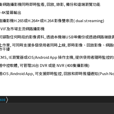
隻網路攝影機同時即時監看, 回放, 錄影, 備份和遠端瀏覽功能
 4K螢幕輸出
影機H.265或H.264+或H.264 影像雙串流( dual streaming)
NVIF及市場主流網路攝影機
可擷取任何時段的影像資料, 透過本機端USB埠備份或透過網路端做
上作業, 可同時支援多個使用者同時上線, 即時影像、回放影像、網路備
作干擾
MS, IE瀏覽器或iOS/Android App 操作主機, 提供使用者隨時
中控軟體, 可管理16台 DVR 或是 NVR (400隻攝影機)
OS /Android App, 可支援即時監控, 回放和即時推播通知(Push Notifi
608