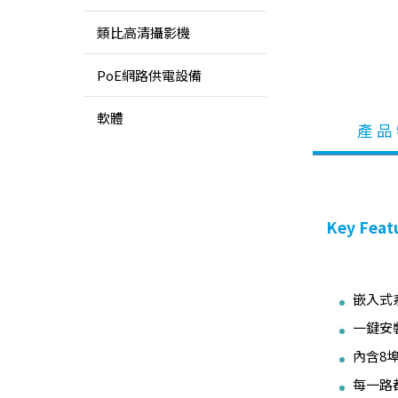
類比高清攝影機
PoE網路供電設備
軟體
產 品
Key Feat
嵌入式
一鍵安裝
內含8埠
每一路