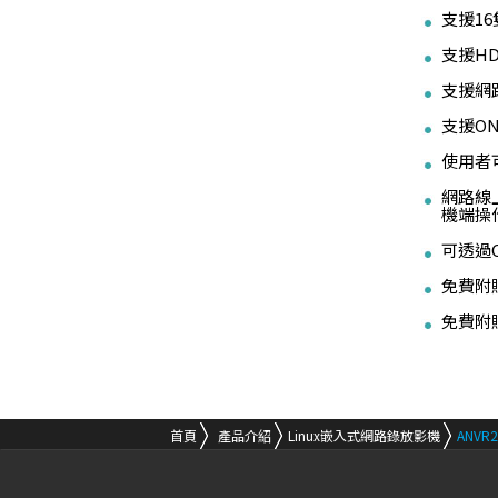
支援16
支援HD
支援網路攝
支援O
使用者
網路線
機端操
可透過C
免費附贈
免費附贈i
首頁
產品介紹
Linux嵌入式網路錄放影機
ANVR2