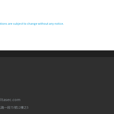
ations are subject to change without any notice.
altasec.com
路一段75號12樓之5