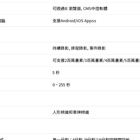
可透過IE 瀏覽器, CMS中控軟體
電腦
支援Android/iOS Appss
持續錄影, 排程錄影, 事件錄影
可支援2百萬畫素/3百萬畫素/4百萬畫素/5百萬
5 秒
0 ~ 255 秒
人形辨識和車牌辨識
式
單一分割 / 4分割 /9分割/16分割同時間回放