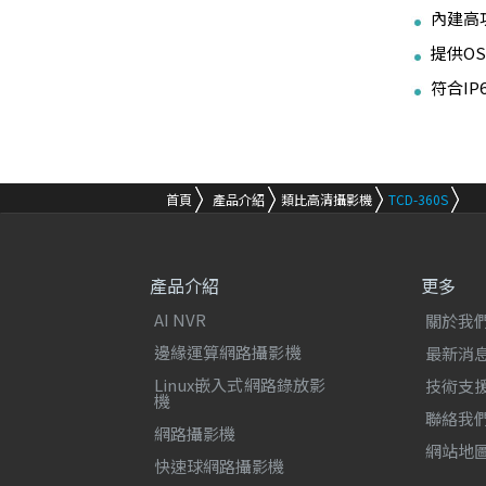
內建高
提供OS
符合IP
首頁
產品介紹
類比高清攝影機
TCD-360S
產品介紹
更多
AI NVR
關於我
邊緣運算網路攝影機
最新消
Linux嵌入式網路錄放影
技術支
機
聯絡我
網路攝影機
網站地
快速球網路攝影機