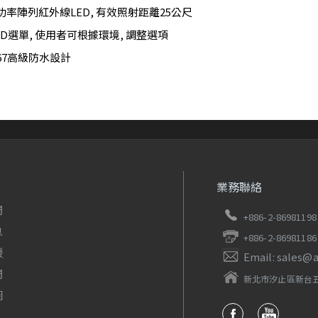
功率陣列紅外線LED, 有效照射距離25公尺
D選單, 使用者可根據環境, 調整選項
67高級防水設計
業務聯絡
們
+886-2-86981198
息
+886-2-86981186
援
Email: sales@
們
新北市汐止區新台五
圖