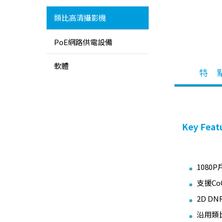
類比高清攝影機
PoE網路供電設備
軟體
特 
Key Feat
108
支援Co
2D D
沿用類