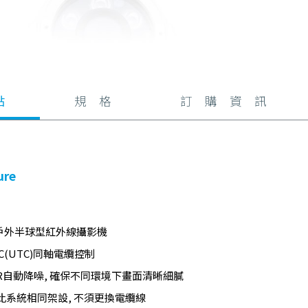
點
規 格
訂 購 資 訊
ure
0P戶外半球型紅外線攝影機
C(UTC)同軸電纜控制
NR自動降噪, 確保不同環境下畫面清晰細膩
比系統相同架設, 不須更換電纜線