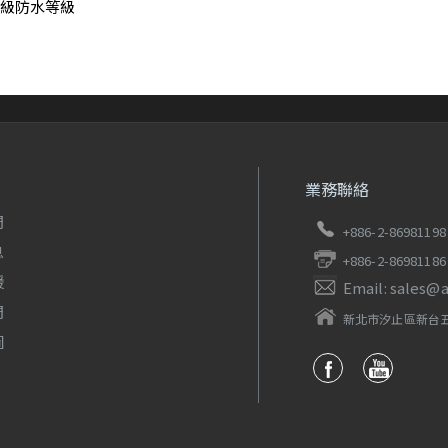
7高級防水等級
業務聯絡
們
+886-2-86981198
息
+886-2-86981186
援
Email: sales@
們
新北市汐止區新台五
圖