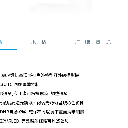
點
規 格
訂 購 資 訊
1080P類比高清4合1戶外槍型紅外線攝影機
C(UTC)同軸電纜控制
D選單, 使用者可根據環境, 調整選項
高感度高透光鏡頭，微弱光源仍呈現彩色影像
D-DNR自動降噪, 確保不同環境下畫面清晰細膩
外線LED, 有效照射距離可達25公尺