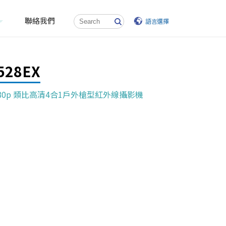
聯絡我們
語言選擇
528EX
80p 類比高清4合1戶外槍型紅外線攝影機