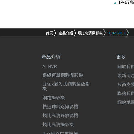
IP-6
首頁
產品介紹
類比高清攝影機
TCB-528EX
產品介紹
更多
AI NVR
關於我
邊緣運算網路攝影機
最新消
Linux嵌入式網路錄放影
技術支
機
聯絡我
網路攝影機
網站地
快速球網路攝影機
類比高清錄放影機
類比高清攝影機
PoE網路供電設備