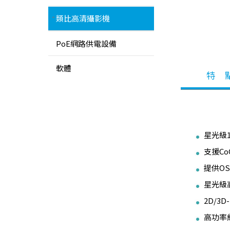
類比高清攝影機
PoE網路供電設備
軟體
特 
星光級
支援Co
提供OS
星光級
2D/3
高功率紅